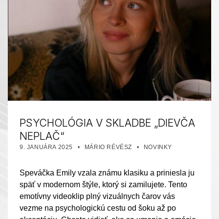
PSYCHOLÓGIA V SKLADBE „DIEVČA
NEPLAČ“
PUBLIKOVANÉ DŇA:
AUTOR:
KATEGORIZOVANÉ AKO:
9. JANUÁRA 2025
MÁRIO RÉVÉSZ
NOVINKY
Speváčka Emily vzala známu klasiku a priniesla ju
späť v modernom štýle, ktorý si zamilujete. Tento
emotívny videoklip plný vizuálnych čarov vás
vezme na psychologickú cestu od šoku až po