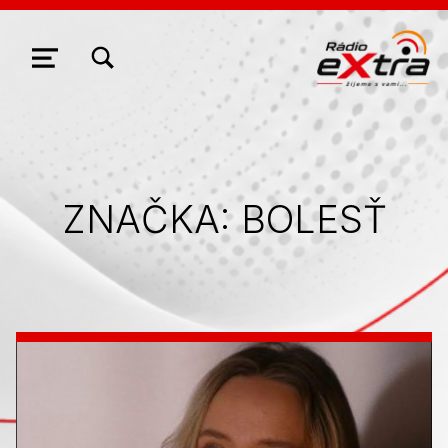
ZOBRAZIŤ/SKRYŤ MODÁLNE OKNO FORMULÁRA VYHĽADÁVANIA
NAVIGÁCIA
ZNAČKA:
BOLESŤ