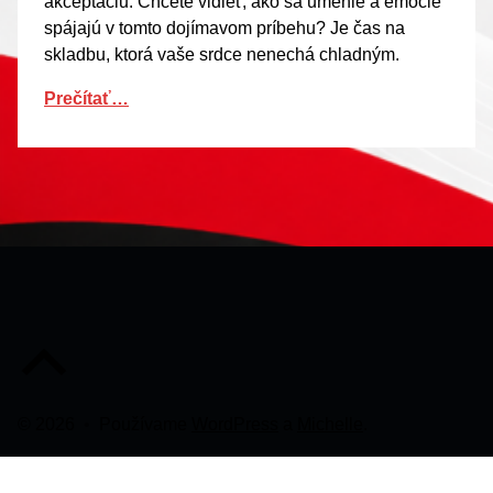
akceptáciu. Chcete vidieť, ako sa umenie a emócie
spájajú v tomto dojímavom príbehu? Je čas na
skladbu, ktorá vaše srdce nenechá chladným.
Prečítať…
Späť na začiatok stránky
© 2026
•
Používame
WordPress
a
Michelle
.