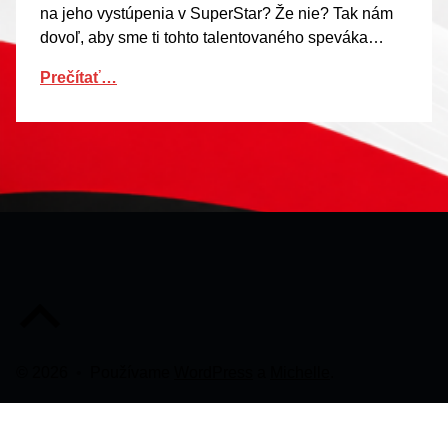
na jeho vystúpenia v SuperStar? Že nie? Tak nám
dovoľ, aby sme ti tohto talentovaného speváka…
Prečítať…
Späť na začiatok stránky
© 2026
•
Používame
WordPress
a
Michelle
.