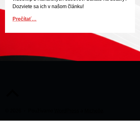
Dozviete sa ich v našom článku!
Prečítať…
Späť na začiatok stránky
© 2026
•
Používame
WordPress
a
Michelle
.