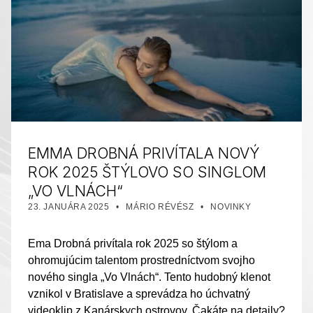
EMMA DROBNÁ PRIVÍTALA NOVÝ
ROK 2025 ŠTÝLOVO SO SINGLOM
„VO VLNÁCH“
PUBLIKOVANÉ DŇA:
AUTOR:
KATEGORIZOVANÉ AKO:
23. JANUÁRA 2025
MÁRIO RÉVÉSZ
NOVINKY
Ema Drobná privítala rok 2025 so štýlom a
ohromujúcim talentom prostredníctvom svojho
nového singla „Vo Vlnách“. Tento hudobný klenot
vznikol v Bratislave a sprevádza ho úchvatný
videoklip z Kanárskych ostrovov. Čakáte na detaily?