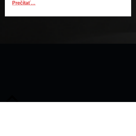
Prečítať…
Späť na začiatok stránky
© 2026
•
Používame
WordPress
a
Michelle
.