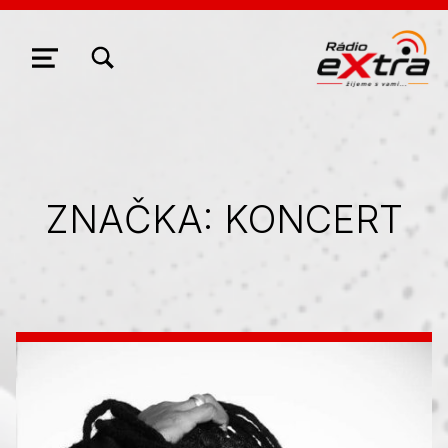
ZOBRAZIŤ/SKRYŤ MODÁLNE OKNO FORMULÁRA VYHĽADÁVANIA
NAVIGÁCIA
ZNAČKA:
KONCERT