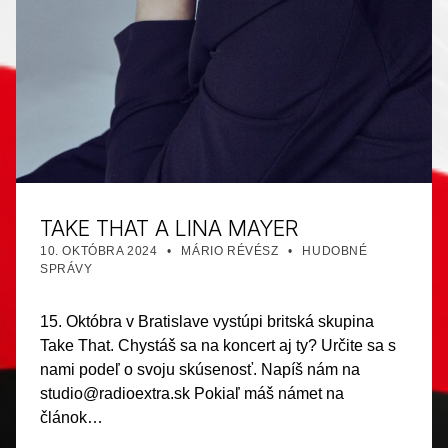
TAKE THAT A LINA MAYER
PUBLIKOVANÉ DŇA:
AUTOR:
KATEGORIZOVANÉ AKO:
10. OKTÓBRA 2024
MÁRIO RÉVÉSZ
HUDOBNÉ
SPRÁVY
15. Októbra v Bratislave vystúpi britská skupina
Take That. Chystáš sa na koncert aj ty? Určite sa s
nami podeľ o svoju skúsenosť. Napíš nám na
studio@radioextra.sk Pokiaľ máš námet na
článok…