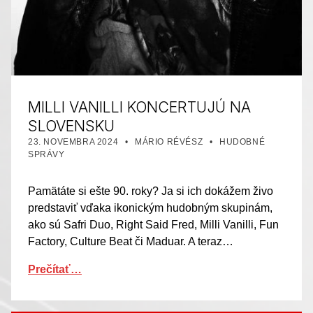
MILLI VANILLI KONCERTUJÚ NA
SLOVENSKU
PUBLIKOVANÉ DŇA:
AUTOR:
KATEGORIZOVANÉ AKO:
23. NOVEMBRA 2024
MÁRIO RÉVÉSZ
HUDOBNÉ
SPRÁVY
Pamätáte si ešte 90. roky? Ja si ich dokážem živo
predstaviť vďaka ikonickým hudobným skupinám,
ako sú Safri Duo, Right Said Fred, Milli Vanilli, Fun
Factory, Culture Beat či Maduar. A teraz…
Prečítať…