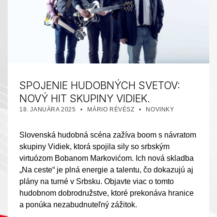
SPOJENIE HUDOBNÝCH SVETOV:
NOVÝ HIT SKUPINY VIDIEK.
PUBLIKOVANÉ DŇA:
AUTOR:
KATEGORIZOVANÉ AKO:
18. JANUÁRA 2025
MÁRIO RÉVÉSZ
NOVINKY
Slovenská hudobná scéna zažíva boom s návratom
skupiny Vidiek, ktorá spojila sily so srbským
virtuózom Bobanom Markovićom. Ich nová skladba
„Na ceste“ je plná energie a talentu, čo dokazujú aj
plány na turné v Srbsku. Objavte viac o tomto
hudobnom dobrodružstve, ktoré prekonáva hranice
a ponúka nezabudnuteľný zážitok.