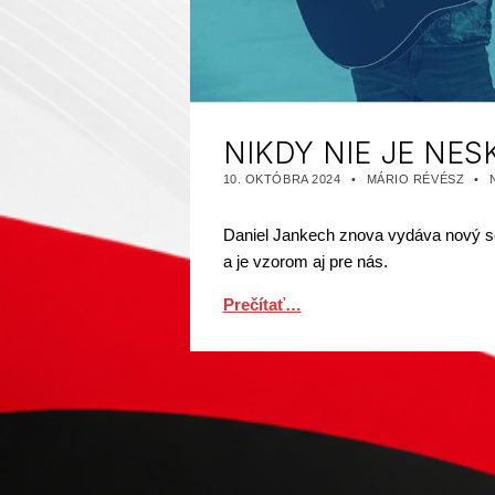
NIKDY NIE JE NES
PUBLIKOVANÉ DŇA:
AUTOR:
KAT
10. OKTÓBRA 2024
MÁRIO RÉVÉSZ
Daniel Jankech znova vydáva nový son
a je vzorom aj pre nás.
Prečítať…