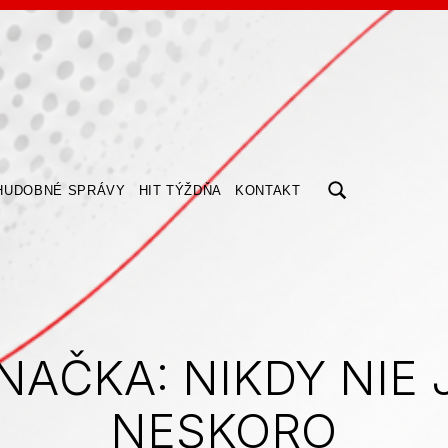
ZOBRAZIŤ/SKRYŤ MODÁLNE OKNO FORMULÁRA VYHĽADÁV
HUDOBNÉ SPRÁVY
HIT TÝŽDŇA
KONTAKT
NAČKA:
NIKDY NIE 
NESKORO