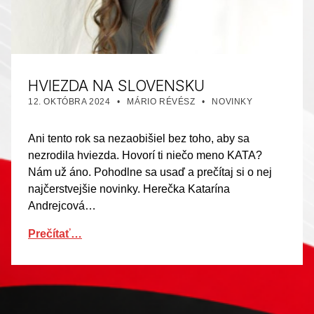
HVIEZDA NA SLOVENSKU
PUBLIKOVANÉ DŇA:
AUTOR:
KATEGORIZOVANÉ AKO:
12. OKTÓBRA 2024
MÁRIO RÉVÉSZ
NOVINKY
Ani tento rok sa nezaobišiel bez toho, aby sa
nezrodila hviezda. Hovorí ti niečo meno KATA?
Nám už áno. Pohodlne sa usaď a prečítaj si o nej
najčerstvejšie novinky. Herečka Katarína
Andrejcová…
Prečítať…