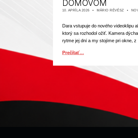
DOMOVOM
PUBLIKOVANÉ DŇA:
AUTOR:
KATEGORIZOVANÉ
10. APRÍLA 2026
MÁRIO RÉVÉSZ
NO
Dara vstupuje do nového videoklipu a
ktorý sa rozhodol ožiť. Kamera dýcha 
rytme jej dní a my stojíme pri okne, 
Prečítať…