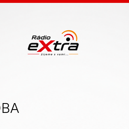
ANIA
DBA