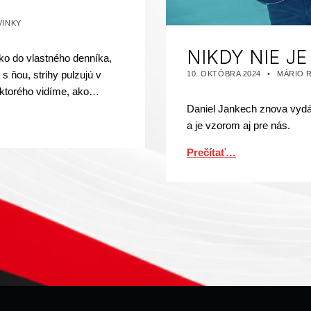
 AKO:
VINKY
NIKDY NIE J
ko do vlastného denníka,
PUBLIKOVANÉ DŇA:
AUTOR:
s ňou, strihy pulzujú v
10. OKTÓBRA 2024
MÁRIO 
z ktorého vidíme, ako…
Daniel Jankech znova vydáv
a je vzorom aj pre nás.
Prečítať…