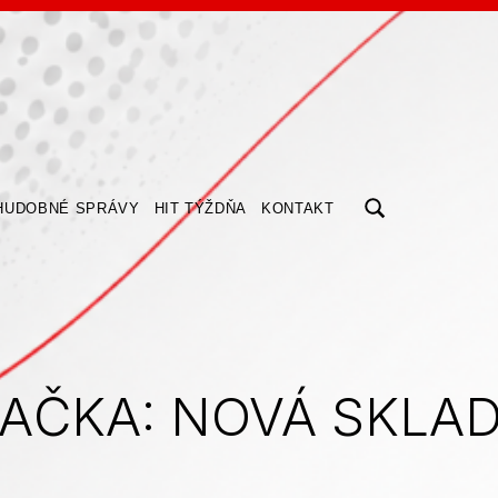
ZOBRAZIŤ/SKRYŤ MODÁLNE OKNO FORMULÁRA VYHĽADÁV
HUDOBNÉ SPRÁVY
HIT TÝŽDŇA
KONTAKT
AČKA:
NOVÁ SKLA