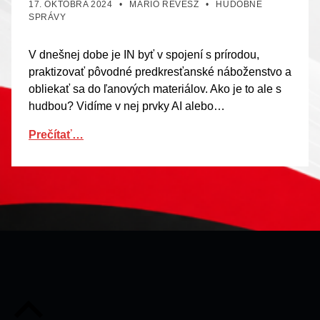
17. OKTÓBRA 2024
MÁRIO RÉVÉSZ
HUDOBNÉ
SPRÁVY
V dnešnej dobe je IN byť v spojení s prírodou,
praktizovať pôvodné predkresťanské náboženstvo a
obliekať sa do ľanových materiálov. Ako je to ale s
hudbou? Vidíme v nej prvky AI alebo…
Prečítať…
Späť na začiatok stránky