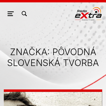
ZOBRAZIŤ/SKRYŤ MODÁLNE OKNO FORMULÁRA VYHĽADÁVANIA
NAVIGÁCIA
ZNAČKA:
PÔVODNÁ
SLOVENSKÁ TVORBA