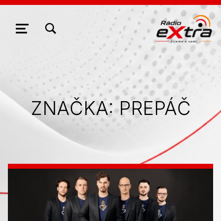
ZOBRAZIŤ/SKRYŤ MODÁLNE OKNO FORMULÁRA VYHĽADÁVANIA
NAVIGÁCIA
ZNAČKA:
PREPÁČ