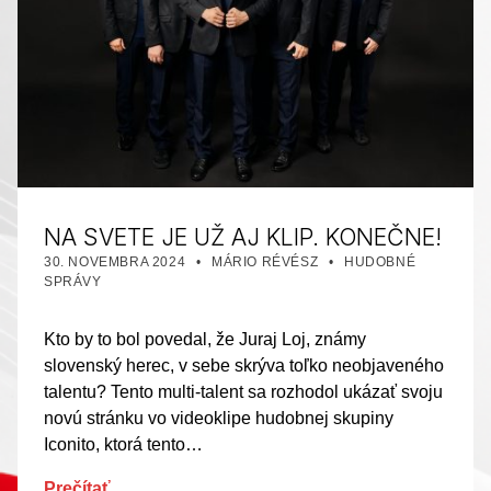
NA SVETE JE UŽ AJ KLIP. KONEČNE!
PUBLIKOVANÉ DŇA:
AUTOR:
KATEGORIZOVANÉ AKO:
30. NOVEMBRA 2024
MÁRIO RÉVÉSZ
HUDOBNÉ
SPRÁVY
Kto by to bol povedal, že Juraj Loj, známy
slovenský herec, v sebe skrýva toľko neobjaveného
talentu? Tento multi-talent sa rozhodol ukázať svoju
novú stránku vo videoklipe hudobnej skupiny
Iconito, ktorá tento…
Prečítať…