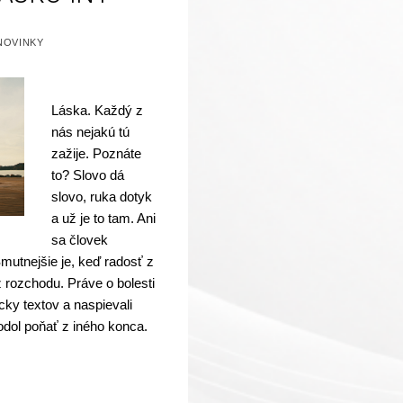
EGORIZOVANÉ AKO:
NOVINKY
Láska. Každý z
nás nejakú tú
zažije. Poznáte
to? Slovo dá
slovo, ruka dotyk
a už je to tam. Ani
sa človek
mutnejšie je, keď radosť z
 rozchodu. Práve o bolesti
cky textov a naspievali
hodol poňať z iného konca.