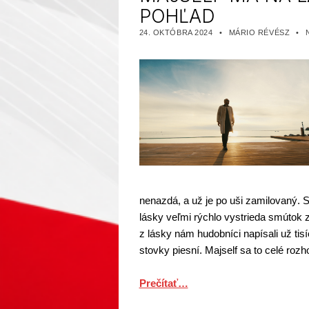
POHĽAD
PUBLIKOVANÉ DŇA:
AUTOR:
KAT
24. OKTÓBRA 2024
MÁRIO RÉVÉSZ
nenazdá, a už je po uši zamilovaný. S
lásky veľmi rýchlo vystrieda smútok z
z lásky nám hudobníci napísali už tisí
stovky piesní. Majself sa to celé roz
Prečítať…