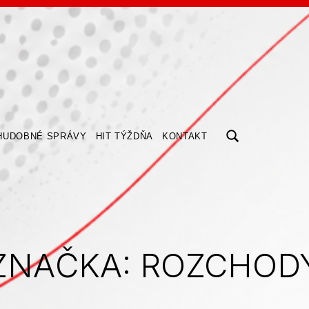
ZOBRAZIŤ/SKRYŤ MODÁLNE OKNO FORMULÁRA VYHĽADÁV
HUDOBNÉ SPRÁVY
HIT TÝŽDŇA
KONTAKT
ZNAČKA:
ROZCHOD