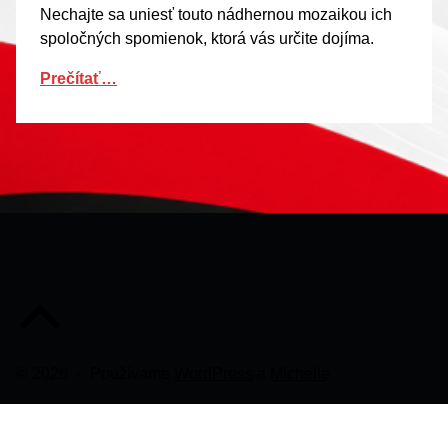
Nechajte sa uniesť touto nádhernou mozaikou ich
spoločných spomienok, ktorá vás určite dojíma.
Prečítať…
Späť na začiatok stránky
© 2026
•
Používame
WordPress
a
Michelle
.