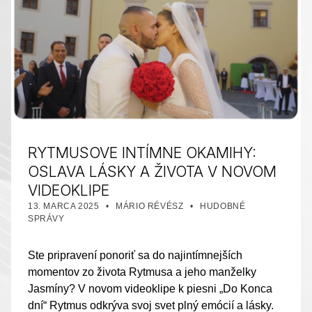
RYTMUSOVE INTÍMNE OKAMIHY:
OSLAVA LÁSKY A ŽIVOTA V NOVOM
VIDEOKLIPE
PUBLIKOVANÉ DŇA:
AUTOR:
KATEGORIZOVANÉ AKO:
13. MARCA 2025
MÁRIO RÉVÉSZ
HUDOBNÉ
SPRÁVY
Ste pripravení ponoriť sa do najintímnejších
momentov zo života Rytmusa a jeho manželky
Jasmíny? V novom videoklipe k piesni „Do Konca
dní“ Rytmus odkrýva svoj svet plný emócií a lásky.