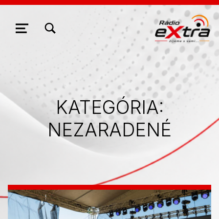
ZOBRAZIŤ/SKRYŤ MODÁLNE OKNO FORMULÁRA VYHĽADÁVANIA
NAVIGÁCIA
KATEGÓRIA:
NEZARADENÉ