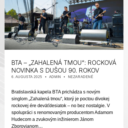
BTA – „ZAHALENÁ TMOU“: ROCKOVÁ
NOVINKA S DUŠOU 90. ROKOV
PUBLIKOVANÉ DŇA:
AUTOR:
KATEGORIZOVANÉ AKO:
6. AUGUSTA 2025
ADMIN
NEZARADENÉ
Bratislavská kapela BTA prichádza s novým
singlom „Zahalená tmou“, ktorý je poctou divokej
rockovej ére deväťdesiatok – no bez nostalgie. V
spolupráci s renomovaným producentom Adamom
Hudecom a zvukovým inžinierom Jánom
Zborovjanom…