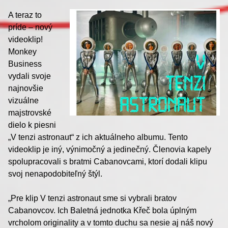
A teraz to
príde – nový
videoklip!
Monkey
Business
vydali svoje
najnovšie
vizuálne
majstrovské
dielo k piesni
„V tenzi astronaut“ z ich aktuálneho albumu. Tento
videoklip je iný, výnimočný a jedinečný. Členovia kapely
spolupracovali s bratmi Cabanovcami, ktorí dodali klipu
svoj nenapodobiteľný štýl.
„Pre klip V tenzi astronaut sme si vybrali bratov
Cabanovcov. Ich Baletná jednotka Křeč bola úplným
vrcholom originality a v tomto duchu sa nesie aj náš nový