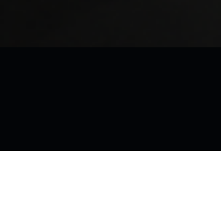
Späť na začiatok stránky
© 2026
•
Používame
WordPress
a
Michelle
.