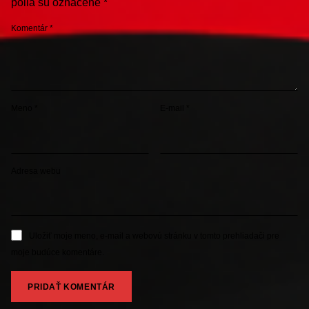
polia sú označené
*
Komentár
*
Meno
*
E-mail
*
Adresa webu
Uložiť moje meno, e-mail a webovú stránku v tomto prehliadači pre
moje budúce komentáre.