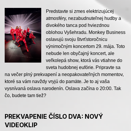
Predstavte si zmes elektrizujúcej
atmosféry, nezabudnuteľnej hudby a
divokého tanca pod hviezdnou
oblohou Vyšehradu. Monkey Business
oslavujú svoju štvrťstoročnicu
výnimočným koncertom 29. mája. Toto
nebude len obyčajný koncert, ale
veľkolepá show, ktorá vás vtiahne do
sveta hudobnej eufórie. Pripravte sa
na večer plný prekvapení a neopakovateľných momentov,
ktoré sa vám navždy vryjú do pamäte. Je to aj vaša
vysnívaná oslava narodenín. Oslava začína o 20:00. Tak
čo, budete tam tiež?
PREKVAPENIE ČÍSLO DVA: NOVÝ
VIDEOKLIP