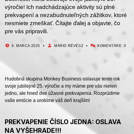
výročie! Ich nadchádzajúce aktivity sú plné
prekvapení a nezabudnuteľných zážitkov, ktoré
nesmiete zmeškať. Čítajte ďalej a objavte, čo
pre vás pripravili.
PUBLIKOVANÉ DŇA:
AUTOR:
6. MARCA 2025
MÁRIO RÉVÉSZ
KOMENTÁRE:
0
Hudobná skupina Monkey Business oslavuje tento rok
svoje jubilejné 25. výročie a my máme pre vás nielen
jedno, ale hneď dve úžasné prekvapenia. Rozprúdime
vaše emócie a urobíme váš deň krajším!
PREKVAPENIE ČÍSLO JEDNA: OSLAVA
NA VYŠEHRADE!!!