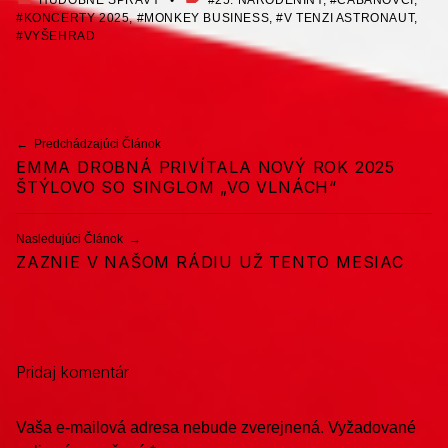
KONCERTY 2025
,
MONKEY BUSINESS
,
V TENZI ASTRONAUT
,
VYŠEHRAD
Preskočiť späť na hlavnú navigáciu
Navigácia v článku
Predchádzajúci Článok
EMMA DROBNÁ PRIVÍTALA NOVÝ ROK 2025
ŠTÝLOVO SO SINGLOM „VO VLNÁCH“
Nasledujúci Článok
ZAZNIE V NAŠOM RÁDIU UŽ TENTO MESIAC
Pridaj komentár
Vaša e-mailová adresa nebude zverejnená.
Vyžadované