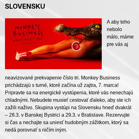
SLOVENSKU
A aby toho
nebolo
málo, máme
pre vás aj
neavizované prekvapenie číslo tri. Monkey Business
prichádzajú s turné, ktoré začína už zajtra, 7. marca!
Pripravte sa na energické vystúpenia, ktoré vás nenechajú
chladnými. Nebudete musieť cestovať ďaleko, aby ste ich
zažili naživo. Skupina vystúpi na Slovensku hneď dvakrát
– 28.3. v Banskej Bystrici a 29.3. v Bratislave. Rezervujte
si čas a nechajte sa uniesť hudobným zážitkom, ktorý sa
nedá porovnať s ničím iným.