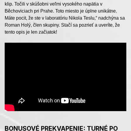
klip. Točili v skúšobni veľmi vysokého napätia v
Běchoviciach pri Prahe. Toto miesto je úplne unikátne.
Máte pocit, že ste v laboratóriu Nikola Teslu,“ nadchýna sa
Roman Holý, člen skupiny. Stačí sa pozrieť a uveríte, že
tento opis je len začiatok!
BONUSOVÉ PREKVAPENIE: TURNÉ PO