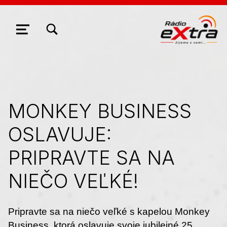
ZOBRAZIŤ/SKRYŤ MODÁLNE OKNO FORMULÁRA VYHĽADÁVANIA
NAVIGÁCIA
MONKEY BUSINESS
OSLAVUJE:
PRIPRAVTE SA NA
NIEČO VEĽKÉ!
Pripravte sa na niečo veľké s kapelou Monkey
Business, ktorá oslavuje svoje jubilejné 25.