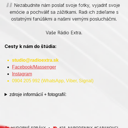
Nezabudnite nám poslať svoje fotky, vyjadriť svoje
emócie a pochváliť sa zážitkami. Radi ich zdieľame s
ostatnými fanúšikmi a našimi vernými poslucháčmi.
Vaše Rádio Extra.
Cesty k nám do štúdia:
studio@radioextra.sk
Facebook/Massenger
Instagram
0904 205 992 (WhatsApp, Viber, Signal)
zdroje informácií + fotografií:
KATEGORIZOVANÉ AKO:
OZNAČENÉ AKO:
HUDOBNÉ SPRÁVY
25. NARODENINY
,
CABANOVCI
,