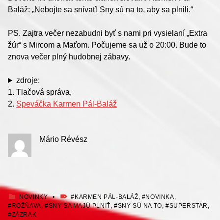
Baláž: „Nebojte sa snívať! Sny sú na to, aby sa plnili.“
PS. Zajtra večer nezabudni byť s nami pri vysielaní „Extra
žúr“ s Mircom a Maťom. Počujeme sa už o 20:00. Bude to
znova večer plný hudobnej zábavy.
zdroje:
1. Tlačová správa,
2.
Speváčka Karmen Pál-Baláž
Mário Révész
KATEGORIZOVANÉ AKO:
OZNAČENÉ AKO:
NOVINKY
KARMEN PÁL-BALÁŽ
,
NOVINKA
,
ROŽŇAVA
,
SNY SA MAJÚ PLNIŤ
,
SNY SÚ NA TO
,
SUPERSTAR
,
ZÁZRAK