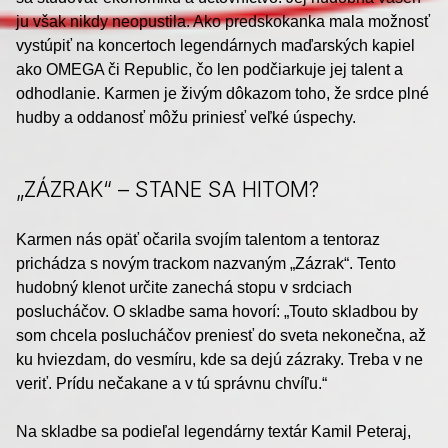
ju však nikdy neopustila. Ako predskokanka mala možnosť
vystúpiť na koncertoch legendárnych maďarských kapiel
ako OMEGA či Republic, čo len podčiarkuje jej talent a
odhodlanie. Karmen je živým dôkazom toho, že srdce plné
hudby a oddanosť môžu priniesť veľké úspechy.
„ZÁZRAK“ – STANE SA HITOM?
Karmen nás opäť očarila svojím talentom a tentoraz
prichádza s novým trackom nazvaným „Zázrak“. Tento
hudobný klenot určite zanechá stopu v srdciach
poslucháčov. O skladbe sama hovorí: „Touto skladbou by
som chcela poslucháčov preniesť do sveta nekonečna, až
ku hviezdam, do vesmíru, kde sa dejú zázraky. Treba v ne
veriť. Prídu nečakane a v tú správnu chvíľu.“
Na skladbe sa podieľal legendárny textár Kamil Peteraj,