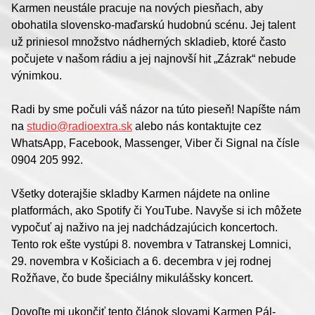
Karmen neustále pracuje na nových piesňach, aby
obohatila slovensko-maďarskú hudobnú scénu. Jej talent
už priniesol množstvo nádherných skladieb, ktoré často
počujete v našom rádiu a jej najnovší hit „Zázrak“ nebude
výnimkou.
Radi by sme počuli váš názor na túto pieseň! Napíšte nám
na
studio@radioextra.sk
alebo nás kontaktujte cez
WhatsApp, Facebook, Massenger, Viber či Signal na čísle
0904 205 992.
Všetky doterajšie skladby Karmen nájdete na online
platformách, ako Spotify či YouTube. Navyše si ich môžete
vypočuť aj naživo na jej nadchádzajúcich koncertoch.
Tento rok ešte vystúpi 8. novembra v Tatranskej Lomnici,
29. novembra v Košiciach a 6. decembra v jej rodnej
Rožňave, čo bude špeciálny mikulášsky koncert.
Dovoľte mi ukončiť tento článok slovami Karmen Pál-