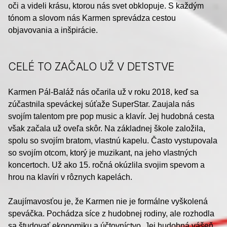
oči a videli krásu, ktorou nás svet obklopuje. S každým
tónom a slovom nás Karmen sprevádza cestou
objavovania a inšpirácie.
CELÉ TO ZAČALO UŽ V DETSTVE
Karmen Pál-Baláž nás očarila už v roku 2018, keď sa
zúčastnila speváckej súťaže SuperStar. Zaujala nás
svojím talentom pre pop music a klavír. Jej hudobná cesta
však začala už oveľa skôr. Na základnej škole založila,
spolu so svojím bratom, vlastnú kapelu. Často vystupovala
so svojím otcom, ktorý je muzikant, na jeho vlastných
koncertoch. Už ako 15. ročná okúzlila svojim spevom a
hrou na klavíri v rôznych kapelách.
Zaujímavosťou je, že Karmen nie je formálne vyškolená
speváčka. Pochádza síce z hudobnej rodiny, ale rozhodla
sa študovať ekonomiku a účtovníctvo. Jej hudobná vášeň