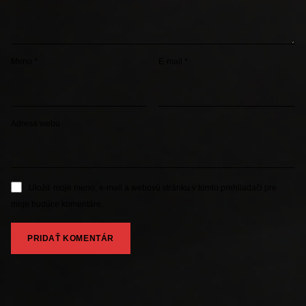
Meno
*
E-mail
*
Adresa webu
Uložiť moje meno, e-mail a webovú stránku v tomto prehliadači pre
moje budúce komentáre.