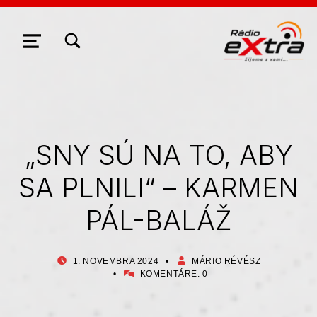
ZOBRAZIŤ/SKRYŤ MODÁLNE OKNO FORMULÁRA VYHĽADÁVANIA
NAVIGÁCIA
„SNY SÚ NA TO, ABY
SA PLNILI“ – KARMEN
PÁL-BALÁŽ
PUBLIKOVANÉ DŇA:
AUTOR:
1. NOVEMBRA 2024
MÁRIO RÉVÉSZ
KOMENTÁRE:
0