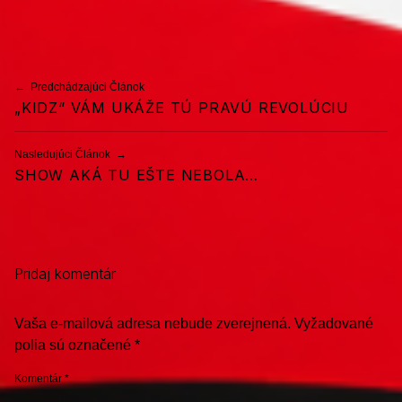
Preskočiť späť na hlavnú navigáciu
Navigácia v článku
Predchádzajúci Článok
„KIDZ“ VÁM UKÁŽE TÚ PRAVÚ REVOLÚCIU
Nasledujúci Článok
SHOW AKÁ TU EŠTE NEBOLA…
Pridaj komentár
Vaša e-mailová adresa nebude zverejnená.
Vyžadované
polia sú označené
*
Komentár
*