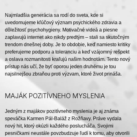
Najmladšia generácia sa rodí do sveta, kde si
uvedomujeme kľúčový význam psychického zdravia a
dôležitosť psychohygieny. Motivačné videá a piesne
zaplavujú internet ako nikdy predtým – stali sa skutočným
trendom dnešnej doby. Je to obdobie, keď namiesto kritiky
preferujeme podporu a toleranciu a keď vzájomný rešpekt
a oslava rozmanitosti kraľujú našim hodnotám. Tento nový
prístup nás učí, že byť oporou jeden druhému je tou
najsilnejšou zbraňou proti výzvam, ktoré život prináša.
MAJÁK POZITÍVNEHO MYSLENIA
Jedným z majákov pozitívneho myslenia je aj známa
speváčka Karmen Pál-Baláž z Rožňavy. Práve vydala
nový hit, ktorý okúzli každého poslucháča. Svojimi
pesničkami neustále povzbudzuje ľudí k tomu, aby otvorili