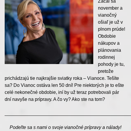
Začal sa
november a
vianočný
ošiaľ je už v
plnom prúde!
Obdobie
nákupov a
plánovania
rodinnej
pohody je tu,
pretože
prichádzajú tie najkrajšie sviatky roka – Vianoce. Tešíte
sa? Do Vianoc ostáva len 50 dní! Pre niektorých je to ešte
celé nekonečné obdobie, iní by už teraz potrebovali pár
dní navyše na prípravy. A čo vy? Ako ste na tom?
________________________________________________
Podeľte sa s nami o svoje vianočné prípravy a nálady!