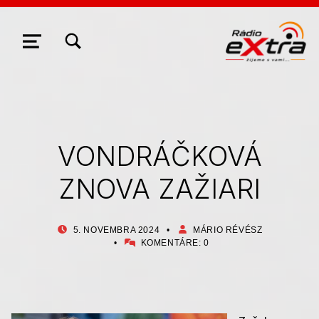
ZOBRAZIŤ/SKRYŤ MODÁLNE OKNO FORMULÁRA VYHĽADÁVANIA
NAVIGÁCIA
VONDRÁČKOVÁ
ZNOVA ZAŽIARI
PUBLIKOVANÉ DŇA:
AUTOR:
5. NOVEMBRA 2024
MÁRIO RÉVÉSZ
KOMENTÁRE:
0