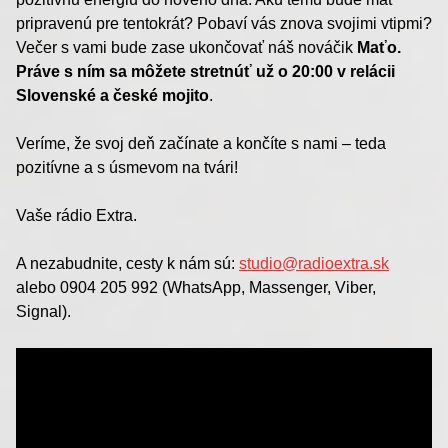
pripravenú pre tentokrát? Pobaví vás znova svojimi vtipmi?
Večer s vami bude zase ukončovať náš nováčik
Maťo.
Práve s ním sa môžete stretnúť už o 20:00 v relácii
Slovenské a české mojito
.
Veríme, že svoj deň začínate a končíte s nami – teda
pozitívne a s úsmevom na tvári!
Vaše rádio Extra.
A nezabudnite, cesty k nám sú:
studio@radioextra.sk
alebo 0904 205 992 (WhatsApp, Massenger, Viber,
Signal).