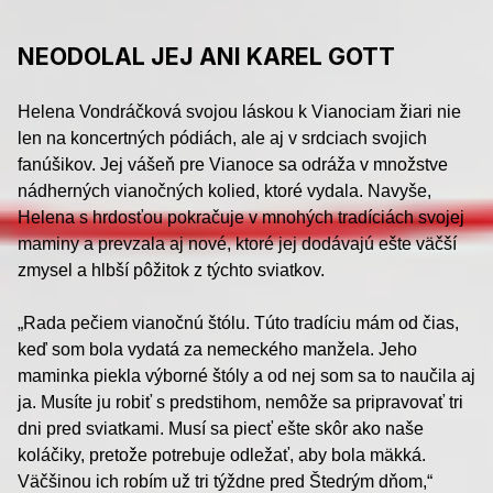
NEODOLAL JEJ ANI KAREL GOTT
Helena Vondráčková svojou láskou k Vianociam žiari nie
len na koncertných pódiách, ale aj v srdciach svojich
fanúšikov. Jej vášeň pre Vianoce sa odráža v množstve
nádherných vianočných kolied, ktoré vydala. Navyše,
Helena s hrdosťou pokračuje v mnohých tradíciách svojej
maminy a prevzala aj nové, ktoré jej dodávajú ešte väčší
zmysel a hlbší pôžitok z týchto sviatkov.
„Rada pečiem vianočnú štólu. Túto tradíciu mám od čias,
keď som bola vydatá za nemeckého manžela. Jeho
maminka piekla výborné štóly a od nej som sa to naučila aj
ja. Musíte ju robiť s predstihom, nemôže sa pripravovať tri
dni pred sviatkami. Musí sa piecť ešte skôr ako naše
koláčiky, pretože potrebuje odležať, aby bola mäkká.
Väčšinou ich robím už tri týždne pred Štedrým dňom,“