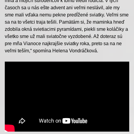
mňa a mojich súrodencov k tomu viedli rodičia. V tých
časoch sa u nás ešte advent ani veľmi neslávil, ale my
sme mali vďaka nemu pekne predĺžené sviatky. Veľmi sme
sa na to všetci traja tešili. Pamätám si, že maminka hneď
zdobila okná svietiacimi pyramídami, piekli sme koláčiky a
všetko sme už mali sviatočne vyzdobené. Až doteraz sú
pre mňa Vianoce najkrajšie sviatky roka, preto sa na ne
veľmi teším,“ spomína Helena Vondráčková.