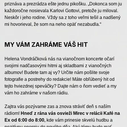
priznáva a prezrádza ešte jednu pikošku. „Dokonca som ju
každoročne nosievala Karlovi Gottovi, pretože ju miloval.
Neskôr i jeho rodine. Vždy sa z toho veľmi tešil a nadšený
mi hovorieval, že som na neho opäť nezabudla.“
MY VÁM ZAHRÁME VÁŠ HIT
Helena Vondráčková nás na vianočnom koncerte očarí
svojimi nadčasovými hitmi aj skladbami z vianočných
albumov! Budete tam aj vy? Určite nám pošlite svoje
fotografie a postrehy do redakcie! Máte obľúbený hit od
tejto hviezdnej speváčky? Dajte nám o ňom vedieť a my
vám ho zahráme v našom rádiu.
Zajtra vás pozývame zas a znova stráviť deň s naším
rádiom!
Hneď z rána vás osvieži Mirec v relácii Kafé na
Ex od 6:00 do 8:00,
kde vám prinesie skvelú hudbu a
pozitívnu energiu do nového dňa. Akú tému bude mať