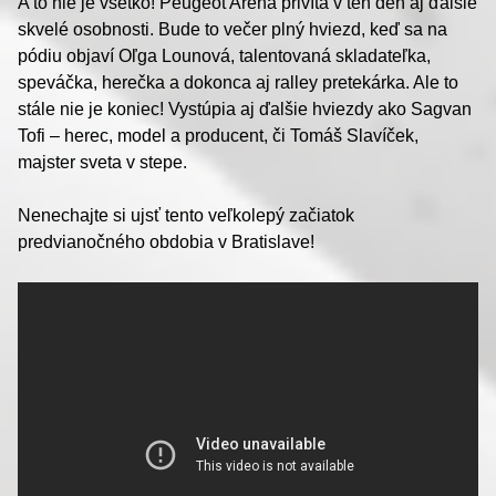
A to nie je všetko! Peugeot Aréna privíta v ten deň aj ďalšie
skvelé osobnosti. Bude to večer plný hviezd, keď sa na
pódiu objaví Oľga Lounová, talentovaná skladateľka,
speváčka, herečka a dokonca aj ralley pretekárka. Ale to
stále nie je koniec! Vystúpia aj ďalšie hviezdy ako Sagvan
Tofi – herec, model a producent, či Tomáš Slavíček,
majster sveta v stepe.
Nenechajte si ujsť tento veľkolepý začiatok
predvianočného obdobia v Bratislave!