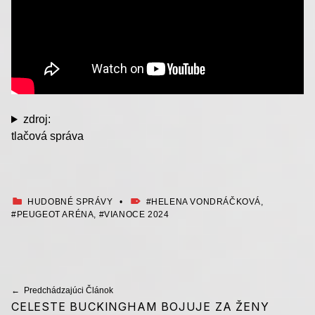
zdroj:
tlačová správa
KATEGORIZOVANÉ AKO:
OZNAČENÉ AKO:
HUDOBNÉ SPRÁVY
HELENA VONDRÁČKOVÁ
,
PEUGEOT ARÉNA
,
VIANOCE 2024
Preskočiť späť na hlavnú navigáciu
Navigácia v článku
Predchádzajúci Článok
CELESTE BUCKINGHAM BOJUJE ZA ŽENY