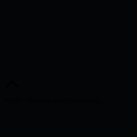
Späť na začiatok stránky
© 2026
•
Používame
WordPress
a
Michelle
.