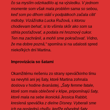
čo sa myslím odzrkadlilo aj na výsledku. V jednom
momente som však mala problém sama so sebou,
keď som po dlhom státí v podpätkoch začala cítiť
mdloby. Vizážistka Lucka Ružová, s ktorou
chodievam behať, si to všimla skôr ako som sa
stihla posťažovať, a podala mi hroznový cukor.
Ten ma zachránil, a mohli sme pokračovať. Vidno,
že ma dobre pozná,“
spomína si na udalosti spred
niekoľkých dní Martina.
Improvizácia so šatami
Okamžitému riešeniu zo strany speváčkinho tímu
sa nevyhli ani jej šaty, ktoré Martina zohnala
doslova v hodine dvanástej. „
Šaty femme fatale,
ktoré som mala oblečené v klipe, pripomínajú šaty,
ktoré mala na sebe ikonická Jessica Rabbit,
kreslená speváčka z dielne Disney. Vyberali sme
ich na poslednú chvíľu, keďže pôvodné šaty