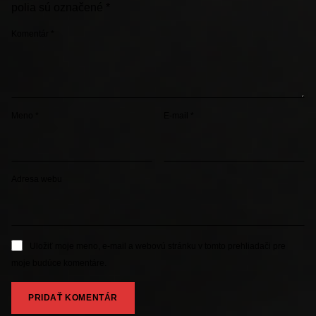
polia sú označené
*
Komentár
*
Meno
*
E-mail
*
Adresa webu
Uložiť moje meno, e-mail a webovú stránku v tomto prehliadači pre
moje budúce komentáre.