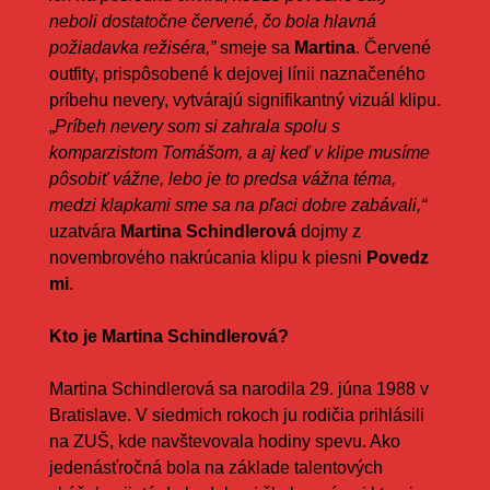
neboli dostatočne červené, čo bola hlavná
požiadavka režiséra,”
smeje sa
Martina
. Červené
outfity, prispôsobené k dejovej línii naznačeného
príbehu nevery, vytvárajú signifikantný vizuál klipu.
„
Príbeh nevery som si zahrala spolu s
komparzistom Tomášom, a aj keď v klipe musíme
pôsobiť vážne, lebo je to predsa vážna téma,
medzi klapkami sme sa na pľaci dobre zabávali,“
uzatvára
Martina Schindlerová
dojmy z
novembrového nakrúcania klipu k piesni
Povedz
mi
.
Kto je Martina Schindlerová?
Martina Schindlerová sa narodila 29. júna 1988 v
Bratislave. V siedmich rokoch ju rodičia prihlásili
na ZUŠ, kde navštevovala hodiny spevu. Ako
jedenásťročná bola na základe talentových