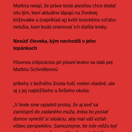
Martina netají, že práve touto piesňou chce dodať
silu tým, ktorí aktuálne tápajú na životnej
križovatke a (napríklad aj) kvôli toxickému vzťahu
netušia, kam budú smerovať ich ďalšie kroky.
Nesúď človeka, kým nechodíš v jeho
topánkach
Hlavnou inšpiráciou pri písaní textov sa stali pre
Martinu Schindlerovú
príbehy z bežného života ľudí, nielen vlastné, ale
aj z jej najbližšieho a širšieho okolia.
„
V texte sme vyjadrili postoj, že aj keď sa
zamiluješ do zadaného muža, treba ho poslať
domov vyriešiť si situáciu, aby mal váš vzťah
vôbec perspektívu. Samozrejme, tie role môžu byť