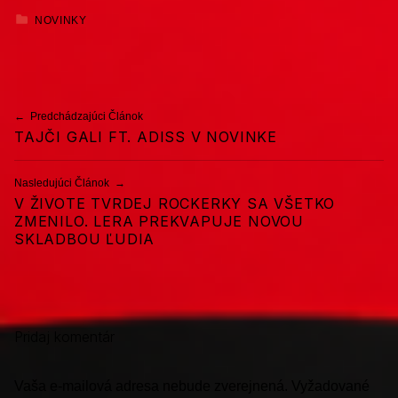
KATEGORIZOVANÉ AKO:
NOVINKY
Preskočiť späť na hlavnú navigáciu
Navigácia v článku
Predchádzajúci Článok
TAJČI GALI FT. ADISS V NOVINKE
Nasledujúci Článok
V ŽIVOTE TVRDEJ ROCKERKY SA VŠETKO
ZMENILO. LERA PREKVAPUJE NOVOU
SKLADBOU ĽUDIA
Pridaj komentár
Vaša e-mailová adresa nebude zverejnená.
Vyžadované