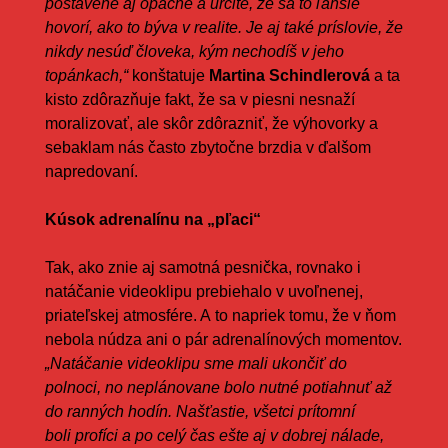
postavené aj opačne a určite, že sa to ľahšie
hovorí, ako to býva v realite. Je aj také príslovie, že
nikdy nesúď človeka, kým nechodíš v jeho
topánkach,“
konštatuje
Martina Schindlerová
a ta
kisto zdôrazňuje fakt, že sa v piesni nesnaží
moralizovať, ale skôr zdôrazniť, že výhovorky a
sebaklam nás často zbytočne brzdia v ďalšom
napredovaní.
Kúsok adrenalínu na „pľaci“
Tak, ako znie aj samotná pesnička, rovnako i
natáčanie videoklipu prebiehalo v uvoľnenej,
priateľskej atmosfére. A to napriek tomu, že v ňom
nebola núdza ani o pár adrenalínových momentov.
„Natáčanie videoklipu sme mali ukončiť do
polnoci, no neplánovane bolo nutné potiahnuť až
do ranných hodín. Našťastie, všetci prítomní
boli profíci a po celý čas ešte aj v dobrej nálade,