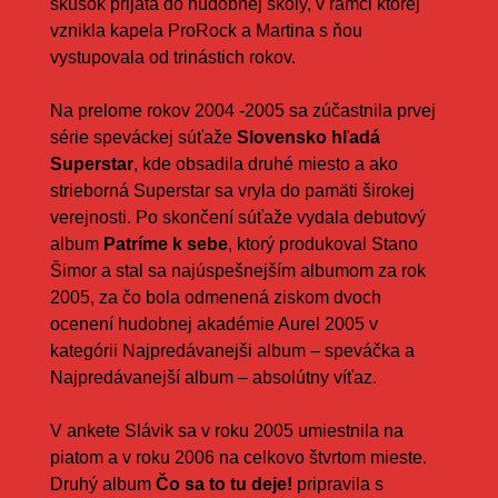
skúšok prijatá do hudobnej školy, v rámci ktorej
vznikla kapela ProRock a Martina s ňou
vystupovala od trinástich rokov.
Na prelome rokov 2004 -2005 sa zúčastnila prvej
série speváckej súťaže
Slovensko hľadá
Superstar
, kde obsadila druhé miesto a ako
strieborná Superstar sa vryla do pamäti širokej
verejnosti. Po skončení súťaže vydala debutový
album
Patríme k sebe
, ktorý produkoval Stano
Šimor a stal sa najúspešnejším albumom za rok
2005, za čo bola odmenená ziskom dvoch
ocenení hudobnej akadémie Aurel 2005 v
kategórii Najpredávanejši album – speváčka a
Najpredávanejší album – absolútny víťaz.
V ankete Slávik sa v roku 2005 umiestnila na
piatom a v roku 2006 na celkovo štvrtom mieste.
Druhý album
Čo sa to tu deje!
pripravila s