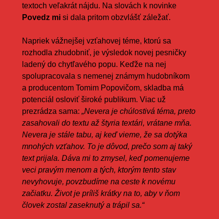
textoch veľakrát nájdu. Na slovách k novinke
Povedz mi
si dala pritom obzvlášť záležať.
Napriek vážnejšej vzťahovej téme, ktorú sa
rozhodla zhudobniť, je výsledok novej pesničky
ladený do chytľavého popu. Keďže na nej
spolupracovala s nemenej známym hudobníkom
a producentom Tomim Popovičom, skladba má
potenciál osloviť široké publikum. Viac už
prezrádza sama:
„Nevera je chúlostivá téma, preto
zasahovali do textu až štyria textári, vrátane mňa.
Nevera je stále tabu, aj keď vieme, že sa dotýka
mnohých vzťahov. To je dôvod, prečo som aj taký
text prijala. Dáva mi to zmysel, keď pomenujeme
veci pravým menom a tých, ktorým tento stav
nevyhovuje, povzbudíme na ceste k novému
začiatku. Život je príliš krátky na to, aby v ňom
človek zostal zaseknutý a trápil sa.“