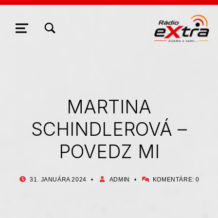
ZOBRAZIŤ/SKRYŤ MODÁLNE OKNO FORMULÁRA VYHĽADÁVANIA
NAVIGÁCIA
MARTINA
SCHINDLEROVÁ –
POVEDZ MI
PUBLIKOVANÉ DŇA:
AUTOR:
31. JANUÁRA 2024
ADMIN
KOMENTÁRE:
0