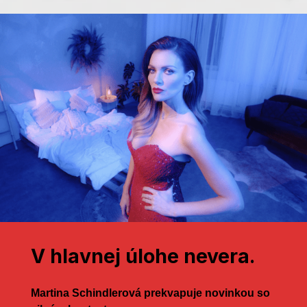
V hlavnej úlohe nevera.
Martina Schindlerová prekvapuje novinkou so