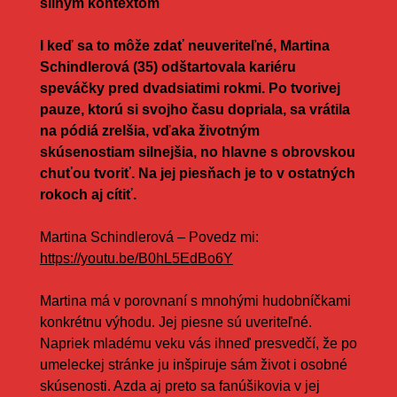
silným kontextom
I keď sa to môže zdať neuveriteľné, Martina
Schindlerová (35) odštartovala kariéru
speváčky pred dvadsiatimi rokmi. Po tvorivej
pauze, ktorú si svojho času dopriala, sa vrátila
na pódiá zrelšia, vďaka životným
skúsenostiam silnejšia, no hlavne s obrovskou
chuťou tvoriť. Na jej piesňach je to v ostatných
rokoch aj cítiť.
Martina Schindlerová – Povedz mi:
https://youtu.be/B0hL5EdBo6Y
Martina má v porovnaní s mnohými hudobníčkami
konkrétnu výhodu. Jej piesne sú uveriteľné.
Napriek mladému veku vás ihneď presvedčí, že po
umeleckej stránke ju inšpiruje sám život i osobné
skúsenosti. Azda aj preto sa fanúšikovia v jej