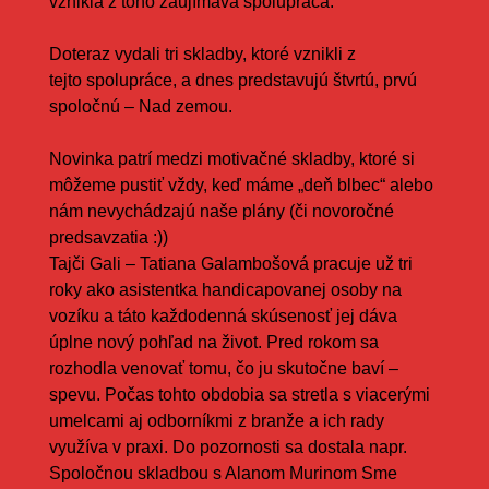
vznikla z toho zaujímavá spolupráca.
Doteraz vydali tri skladby, ktoré vznikli z
tejto spolupráce, a dnes predstavujú štvrtú, prvú
spoločnú – Nad zemou.
Novinka patrí medzi motivačné skladby, ktoré si
môžeme pustiť vždy, keď máme „deň blbec“ alebo
nám nevychádzajú naše plány (či novoročné
predsavzatia :))
Tajči Gali – Tatiana Galambošová pracuje už tri
roky ako asistentka handicapovanej osoby na
vozíku a táto každodenná skúsenosť jej dáva
úplne nový pohľad na život. Pred rokom sa
rozhodla venovať tomu, čo ju skutočne baví –
spevu. Počas tohto obdobia sa stretla s viacerými
umelcami aj odborníkmi z branže a ich rady
využíva v praxi. Do pozornosti sa dostala napr.
Spoločnou skladbou s Alanom Murinom Sme