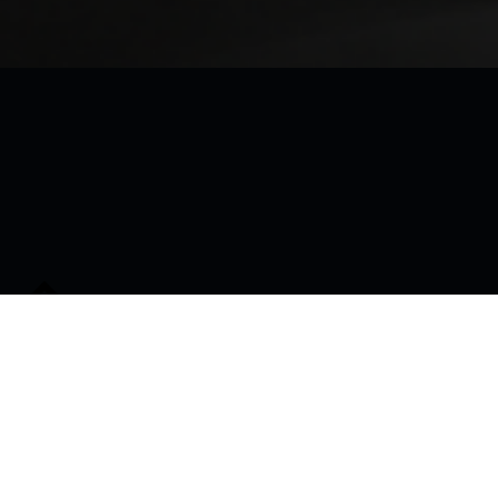
Späť na začiatok stránky
© 2026
•
Používame
WordPress
a
Michelle
.