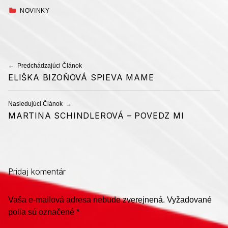
KATEGORIZOVANÉ AKO:
NOVINKY
Preskočiť späť na hlavnú navigáciu
Navigácia v článku
Predchádzajúci Článok
ELIŠKA BIZOŇOVÁ SPIEVA MAME
Nasledujúci Článok
MARTINA SCHINDLEROVÁ – POVEDZ MI
Pridaj komentár
Vaša e-mailová adresa nebude zverejnená.
Vyžadované
polia sú označené
*