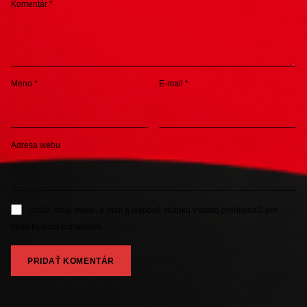
Komentár
*
Meno
*
E-mail
*
Adresa webu
Uložiť moje meno, e-mail a webovú stránku v tomto prehliadači pre
moje budúce komentáre.