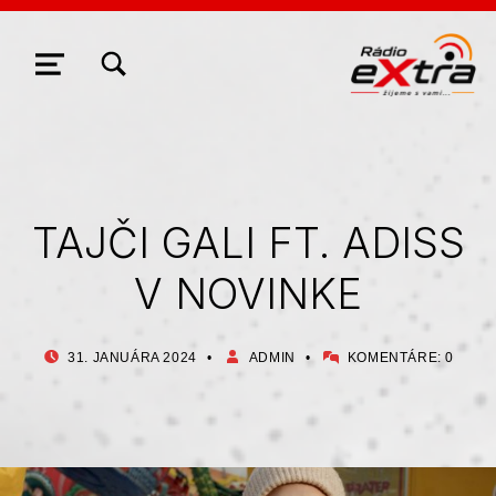
ZOBRAZIŤ/SKRYŤ MODÁLNE OKNO FORMULÁRA VYHĽADÁVANIA
NAVIGÁCIA
TAJČI GALI FT. ADISS
V NOVINKE
PUBLIKOVANÉ DŇA:
AUTOR:
31. JANUÁRA 2024
ADMIN
KOMENTÁRE:
0