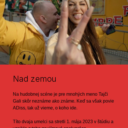
Nad zemou
Na hudobnej scéne je pre mnohých meno Tajči
Gali skôr neznáme ako známe. Keď sa však povie
ADiss, tak už vieme, o koho ide.
Títo dvaja umelci sa stretli 1. mája 2023 v štúdiu a